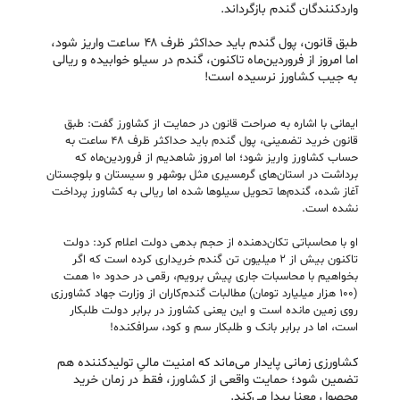
واردکنندگان گندم بازگرداند.
طبق قانون، پول گندم باید حداکثر ظرف ۴۸ ساعت واریز شود،
اما امروز از فروردین‌ماه تاکنون، گندم در سیلو خوابیده و ریالی
به جیب کشاورز نرسیده است!
ایمانی با اشاره به صراحت قانون در حمایت از کشاورز گفت: طبق
قانون خرید تضمینی، پول گندم باید حداکثر ظرف ۴۸ ساعت به
حساب کشاورز واریز شود؛ اما امروز شاهدیم از فروردین‌ماه که
برداشت در استان‌های گرمسیری مثل بوشهر و سیستان و بلوچستان
آغاز شده، گندم‌ها تحویل سیلوها شده اما ریالی به کشاورز پرداخت
نشده است.
او با محاسباتی تکان‌دهنده از حجم بدهی دولت اعلام کرد: دولت
تاکنون بیش از ۲ میلیون تن گندم خریداری کرده است که اگر
بخواهیم با محاسبات جاری پیش برویم، رقمی در حدود ۱۰ همت
(۱۰۰ هزار میلیارد تومان) مطالبات گندم‌کاران از وزارت جهاد کشاورزی
روی زمین مانده است و این یعنی کشاورز در برابر دولت طلبکار
است، اما در برابر بانک و طلبکار سم و کود، سرافکنده!
کشاورزی زمانی پایدار می‌ماند که امنیت مالیِ تولیدکننده هم
تضمین شود؛ حمایت واقعی از کشاورز، فقط در زمان خرید
محصول معنا پیدا می‌کند.