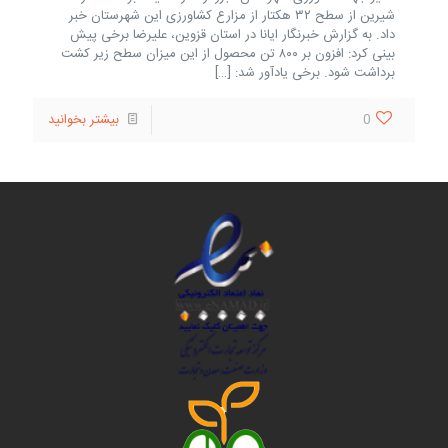
شیرین از سطح ۳۲ هکتار از مزارع کشاورزی این شهرستان خبر
داد. به گزارش خبرنگار ایانا در استان قزوین، علیرضا برخی پیش
بینی کرد: افزون بر ۸۰۰ تن محصول از این میزان سطح زیر کشت
برداشت شود. برخی یادآور شد:
[…]
0
بیشتر بخوانید