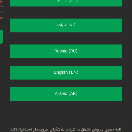
بت
نظ
در
مح
ثبت نظرات
Russia (RU)
English (EN)
Arabic (AR)
کلیه حقوق سروبان متعلق به شرکت تلاشگران سروپایدار است@2019