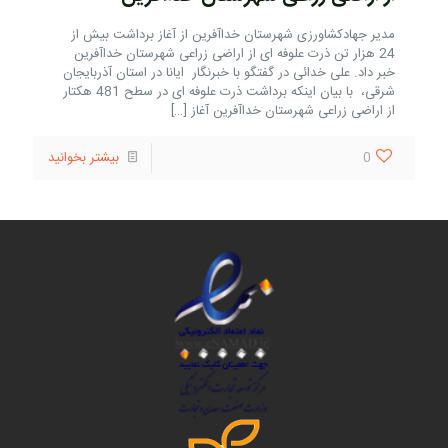
مدیر جهادکشاورزی شهرستان خداآفرین از آغاز برداشت بیش از
24 هزار تن ذرت علوفه ای از اراضی زراعی شهرستان خداآفرین
خبر داد. علی خدائی در گفتگو با خبرنگار ایانا در استان آذربایجان
شرقی، با بیان اینکه برداشت ذرت علوفه ای در سطح 481 هکتار
از اراضی زراعی شهرستان خداآفرین آغاز
[…]
0
بیشتر بخوانید